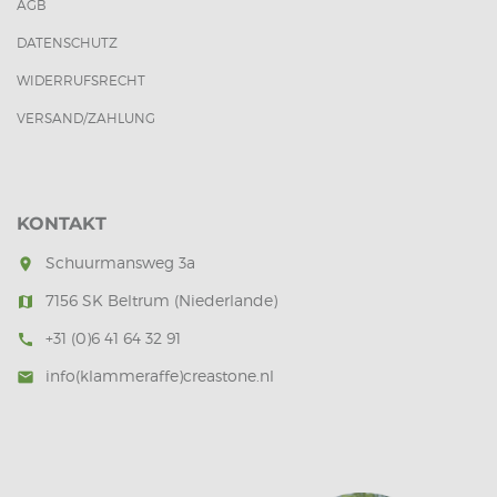
AGB
DATENSCHUTZ
WIDERRUFSRECHT
VERSAND/ZAHLUNG
KONTAKT
Schuurmansweg 3a
room
7156 SK Beltrum (Niederlande)
map
+31 (0)6 41 64 32 91
call
info(klammeraffe)creastone.nl
mail