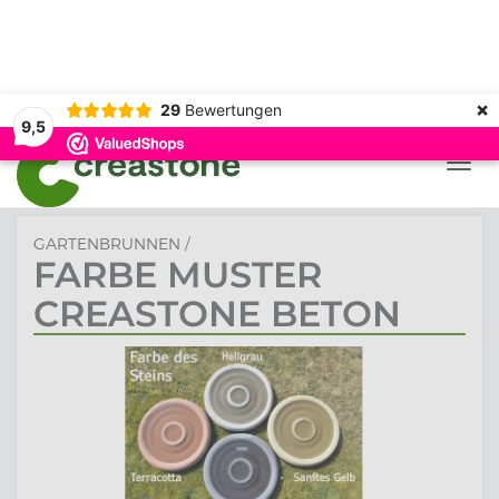
Hergestellt aus
Entworfen und
Reduziert
nachhaltigem
handgefertigt in den
Umgebungsgeräusche
Beton
Niederlanden
0
×
search
local_grocery_store
29
Bewertungen
9,5
TOGG
NAVI
GARTENBRUNNEN
/
FARBE MUSTER
CREASTONE BETON