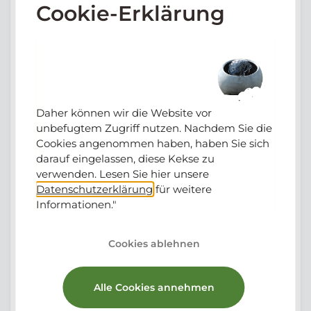
Cookie-Erklärung
Beschreibung
Bewertungen
Creastone stellt alle Produkte aus hausgemachtem Beton
her.
Wir fügen diesem einen Farbstoff hinzu, damit die Farbe
Daher können wir die Website vor
durch und durch im Produkt ist.
unbefugtem Zugriff nutzen. Nachdem Sie die
Um die richtige Wahl zu treffen, welche Farbe am besten zu
Cookies angenommen haben, haben Sie sich
Ihnen passt, können Sie die drei Farben in einem
darauf eingelassen, diese Kekse zu
verwenden. Lesen Sie hier unsere
Musterpaket erhalten.
Datenschutzerklärung
für weitere
Ich biete diesen Service gegen Versandkosten an.
Informationen."
Ich hoffe auf die richtige Entscheidung von dir :-)
Cookies ablehnen
SORTIEREN NACH:
Alle Cookies annehmen
BEWERTUNG HINZUFÜGEN